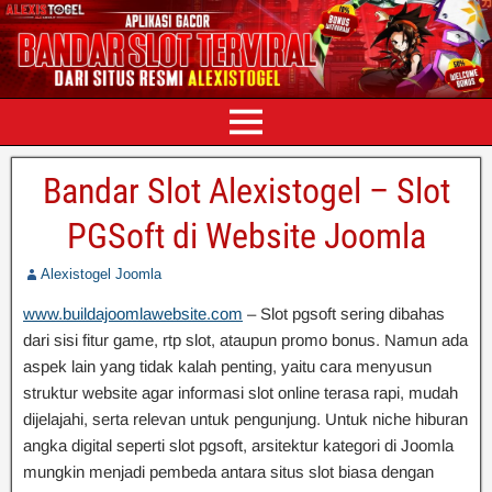
Bandar Slot Alexistogel – Slot
PGSoft di Website Joomla
Alexistogel Joomla
www.buildajoomlawebsite.com
– Slot pgsoft sering dibahas
dari sisi fitur game, rtp slot, ataupun promo bonus. Namun ada
aspek lain yang tidak kalah penting, yaitu cara menyusun
struktur website agar informasi slot online terasa rapi, mudah
dijelajahi, serta relevan untuk pengunjung. Untuk niche hiburan
angka digital seperti slot pgsoft, arsitektur kategori di Joomla
mungkin menjadi pembeda antara situs slot biasa dengan