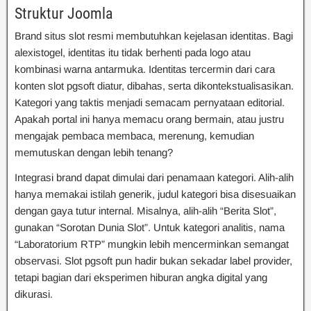
Struktur Joomla
Brand situs slot resmi membutuhkan kejelasan identitas. Bagi
alexistogel, identitas itu tidak berhenti pada logo atau
kombinasi warna antarmuka. Identitas tercermin dari cara
konten slot pgsoft diatur, dibahas, serta dikontekstualisasikan.
Kategori yang taktis menjadi semacam pernyataan editorial.
Apakah portal ini hanya memacu orang bermain, atau justru
mengajak pembaca membaca, merenung, kemudian
memutuskan dengan lebih tenang?
Integrasi brand dapat dimulai dari penamaan kategori. Alih-alih
hanya memakai istilah generik, judul kategori bisa disesuaikan
dengan gaya tutur internal. Misalnya, alih-alih “Berita Slot”,
gunakan “Sorotan Dunia Slot”. Untuk kategori analitis, nama
“Laboratorium RTP” mungkin lebih mencerminkan semangat
observasi. Slot pgsoft pun hadir bukan sekadar label provider,
tetapi bagian dari eksperimen hiburan angka digital yang
dikurasi.