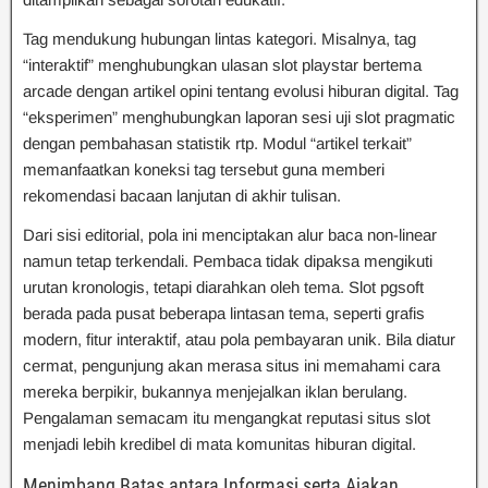
Tag mendukung hubungan lintas kategori. Misalnya, tag
“interaktif” menghubungkan ulasan slot playstar bertema
arcade dengan artikel opini tentang evolusi hiburan digital. Tag
“eksperimen” menghubungkan laporan sesi uji slot pragmatic
dengan pembahasan statistik rtp. Modul “artikel terkait”
memanfaatkan koneksi tag tersebut guna memberi
rekomendasi bacaan lanjutan di akhir tulisan.
Dari sisi editorial, pola ini menciptakan alur baca non-linear
namun tetap terkendali. Pembaca tidak dipaksa mengikuti
urutan kronologis, tetapi diarahkan oleh tema. Slot pgsoft
berada pada pusat beberapa lintasan tema, seperti grafis
modern, fitur interaktif, atau pola pembayaran unik. Bila diatur
cermat, pengunjung akan merasa situs ini memahami cara
mereka berpikir, bukannya menjejalkan iklan berulang.
Pengalaman semacam itu mengangkat reputasi situs slot
menjadi lebih kredibel di mata komunitas hiburan digital.
Menimbang Batas antara Informasi serta Ajakan