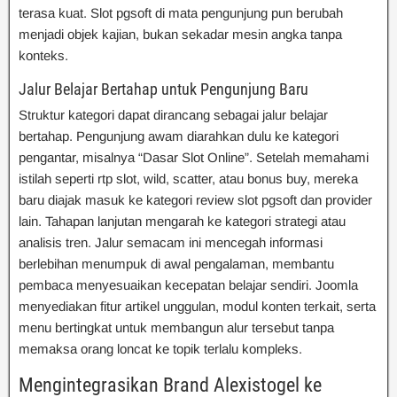
terasa kuat. Slot pgsoft di mata pengunjung pun berubah
menjadi objek kajian, bukan sekadar mesin angka tanpa
konteks.
Jalur Belajar Bertahap untuk Pengunjung Baru
Struktur kategori dapat dirancang sebagai jalur belajar
bertahap. Pengunjung awam diarahkan dulu ke kategori
pengantar, misalnya “Dasar Slot Online”. Setelah memahami
istilah seperti rtp slot, wild, scatter, atau bonus buy, mereka
baru diajak masuk ke kategori review slot pgsoft dan provider
lain. Tahapan lanjutan mengarah ke kategori strategi atau
analisis tren. Jalur semacam ini mencegah informasi
berlebihan menumpuk di awal pengalaman, membantu
pembaca menyesuaikan kecepatan belajar sendiri. Joomla
menyediakan fitur artikel unggulan, modul konten terkait, serta
menu bertingkat untuk membangun alur tersebut tanpa
memaksa orang loncat ke topik terlalu kompleks.
Mengintegrasikan Brand Alexistogel ke