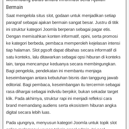
Bermain
Saat mengelola situs slot, godaan untuk menjadikan setiap
paragraf sebagai ajakan bermain sangat besar. Justru di titik
ini struktur kategori Joomla berperan sebagai pagar etis.
Dengan memisahkan konten informatif, opini, serta promosi
ke kategori berbeda, pembaca memperoleh kejelasan intensi
tiap halaman. Slot pgsoft dapat dibahas secara informatif di
satu konteks, lalu ditawarkan sebagai opsi hiburan di konteks
lain, tanpa mencampur keduanya secara membingungkan.
Bagi pengelola, pendekatan ini membantu menjaga
keseimbangan antara kebutuhan bisnis dan tanggung jawab
editorial. Bagi pembaca, keseimbangan itu tercermin sebagai
rasa dihargai sebagai individu berpikir, bukan sekadar target
klik. Pada akhirnya, struktur rapi ini menjadi refleksi cara
brand memandang audiens serta ekosistem hiburan angka
digital secara lebih luas.
Pada ujungnya, menyusun kategori Joomla untuk topik slot