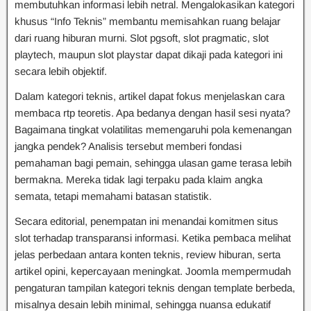
membutuhkan informasi lebih netral. Mengalokasikan kategori
khusus “Info Teknis” membantu memisahkan ruang belajar
dari ruang hiburan murni. Slot pgsoft, slot pragmatic, slot
playtech, maupun slot playstar dapat dikaji pada kategori ini
secara lebih objektif.
Dalam kategori teknis, artikel dapat fokus menjelaskan cara
membaca rtp teoretis. Apa bedanya dengan hasil sesi nyata?
Bagaimana tingkat volatilitas memengaruhi pola kemenangan
jangka pendek? Analisis tersebut memberi fondasi
pemahaman bagi pemain, sehingga ulasan game terasa lebih
bermakna. Mereka tidak lagi terpaku pada klaim angka
semata, tetapi memahami batasan statistik.
Secara editorial, penempatan ini menandai komitmen situs
slot terhadap transparansi informasi. Ketika pembaca melihat
jelas perbedaan antara konten teknis, review hiburan, serta
artikel opini, kepercayaan meningkat. Joomla mempermudah
pengaturan tampilan kategori teknis dengan template berbeda,
misalnya desain lebih minimal, sehingga nuansa edukatif