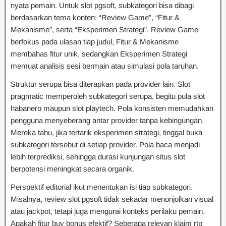
nyata pemain. Untuk slot pgsoft, subkategori bisa dibagi
berdasarkan tema konten: “Review Game”, “Fitur &
Mekanisme”, serta “Eksperimen Strategi”. Review Game
berfokus pada ulasan tiap judul, Fitur & Mekanisme
membahas fitur unik, sedangkan Eksperimen Strategi
memuat analisis sesi bermain atau simulasi pola taruhan.
Struktur serupa bisa diterapkan pada provider lain. Slot
pragmatic memperoleh subkategori serupa, begitu pula slot
habanero maupun slot playtech. Pola konsisten memudahkan
pengguna menyeberang antar provider tanpa kebingungan.
Mereka tahu, jika tertarik eksperimen strategi, tinggal buka
subkategori tersebut di setiap provider. Pola baca menjadi
lebih terprediksi, sehingga durasi kunjungan situs slot
berpotensi meningkat secara organik.
Perspektif editorial ikut menentukan isi tiap subkategori.
Misalnya, review slot pgsoft tidak sekadar menonjolkan visual
atau jackpot, tetapi juga mengurai konteks perilaku pemain.
Apakah fitur buy bonus efektif? Seberapa relevan klaim rtp