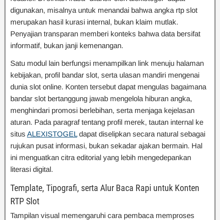
digunakan, misalnya untuk menandai bahwa angka rtp slot
merupakan hasil kurasi internal, bukan klaim mutlak.
Penyajian transparan memberi konteks bahwa data bersifat
informatif, bukan janji kemenangan.
Satu modul lain berfungsi menampilkan link menuju halaman
kebijakan, profil bandar slot, serta ulasan mandiri mengenai
dunia slot online. Konten tersebut dapat mengulas bagaimana
bandar slot bertanggung jawab mengelola hiburan angka,
menghindari promosi berlebihan, serta menjaga kejelasan
aturan. Pada paragraf tentang profil merek, tautan internal ke
situs
ALEXISTOGEL
dapat diselipkan secara natural sebagai
rujukan pusat informasi, bukan sekadar ajakan bermain. Hal
ini menguatkan citra editorial yang lebih mengedepankan
literasi digital.
Template, Tipografi, serta Alur Baca Rapi untuk Konten
RTP Slot
Tampilan visual memengaruhi cara pembaca memproses