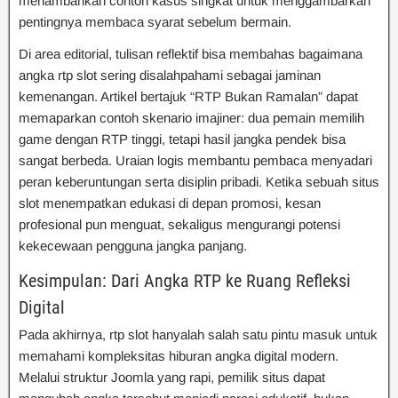
menambahkan contoh kasus singkat untuk menggambarkan
pentingnya membaca syarat sebelum bermain.
Di area editorial, tulisan reflektif bisa membahas bagaimana
angka rtp slot sering disalahpahami sebagai jaminan
kemenangan. Artikel bertajuk “RTP Bukan Ramalan” dapat
memaparkan contoh skenario imajiner: dua pemain memilih
game dengan RTP tinggi, tetapi hasil jangka pendek bisa
sangat berbeda. Uraian logis membantu pembaca menyadari
peran keberuntungan serta disiplin pribadi. Ketika sebuah situs
slot menempatkan edukasi di depan promosi, kesan
profesional pun menguat, sekaligus mengurangi potensi
kekecewaan pengguna jangka panjang.
Kesimpulan: Dari Angka RTP ke Ruang Refleksi
Digital
Pada akhirnya, rtp slot hanyalah salah satu pintu masuk untuk
memahami kompleksitas hiburan angka digital modern.
Melalui struktur Joomla yang rapi, pemilik situs dapat