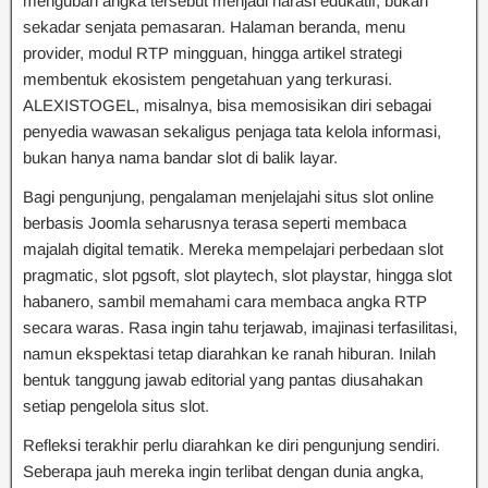
mengubah angka tersebut menjadi narasi edukatif, bukan
sekadar senjata pemasaran. Halaman beranda, menu
provider, modul RTP mingguan, hingga artikel strategi
membentuk ekosistem pengetahuan yang terkurasi.
ALEXISTOGEL, misalnya, bisa memosisikan diri sebagai
penyedia wawasan sekaligus penjaga tata kelola informasi,
bukan hanya nama bandar slot di balik layar.
Bagi pengunjung, pengalaman menjelajahi situs slot online
berbasis Joomla seharusnya terasa seperti membaca
majalah digital tematik. Mereka mempelajari perbedaan slot
pragmatic, slot pgsoft, slot playtech, slot playstar, hingga slot
habanero, sambil memahami cara membaca angka RTP
secara waras. Rasa ingin tahu terjawab, imajinasi terfasilitasi,
namun ekspektasi tetap diarahkan ke ranah hiburan. Inilah
bentuk tanggung jawab editorial yang pantas diusahakan
setiap pengelola situs slot.
Refleksi terakhir perlu diarahkan ke diri pengunjung sendiri.
Seberapa jauh mereka ingin terlibat dengan dunia angka,