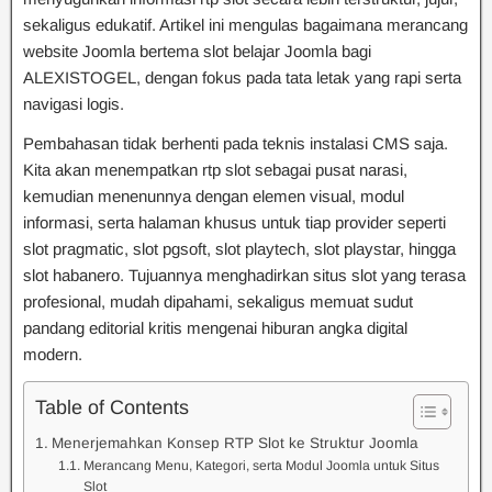
sekaligus edukatif. Artikel ini mengulas bagaimana merancang
website Joomla bertema slot belajar Joomla bagi
ALEXISTOGEL, dengan fokus pada tata letak yang rapi serta
navigasi logis.
Pembahasan tidak berhenti pada teknis instalasi CMS saja.
Kita akan menempatkan rtp slot sebagai pusat narasi,
kemudian menenunnya dengan elemen visual, modul
informasi, serta halaman khusus untuk tiap provider seperti
slot pragmatic, slot pgsoft, slot playtech, slot playstar, hingga
slot habanero. Tujuannya menghadirkan situs slot yang terasa
profesional, mudah dipahami, sekaligus memuat sudut
pandang editorial kritis mengenai hiburan angka digital
modern.
Table of Contents
Menerjemahkan Konsep RTP Slot ke Struktur Joomla
Merancang Menu, Kategori, serta Modul Joomla untuk Situs
Slot