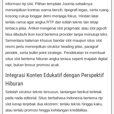
informasi rtp slot. Pilihan template Joomla sebaiknya
menonjolkan kontras warna bersih, tipografi tegas, serta ruang
kosong cukup longgar demi menjaga fokus. Hindari latar
terlalu ramai agar angka RTP dan istilah teknis lain tetap
terbaca jelas. Artikel mengenai slot pragmatic atau slot pgsoft
bisa dibubuhi ikon kecil bertema provider tanpa menutupi teks.
Sementara halaman khusus bandar slot maupun situs slot
resmi perlu menonjolkan struktur heading jelas, paragraf
pendek, serta bullet point strategis. Pendekatan ini membuat
situs slot bertema hiburan angka terasa seperti majalah digital
rapi, bukan brosur promosi acak.
Integrasi Konten Edukatif dengan Perspektif
Hiburan
Setelah struktur teknis tersusun, tantangan berikut terletak
pada nada editorial. Situs berbahasa Indonesia bertema rtp
slot kerap terjebak dua ekstrem: terlalu teknis hingga kaku,
atau terlalu promosi hingga kehilangan kredibilitas.