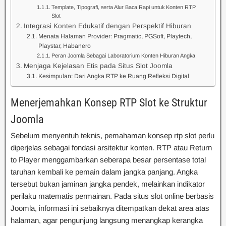
Template, Tipografi, serta Alur Baca Rapi untuk Konten RTP
Slot
Integrasi Konten Edukatif dengan Perspektif Hiburan
Menata Halaman Provider: Pragmatic, PGSoft, Playtech,
Playstar, Habanero
Peran Joomla Sebagai Laboratorium Konten Hiburan Angka
Menjaga Kejelasan Etis pada Situs Slot Joomla
Kesimpulan: Dari Angka RTP ke Ruang Refleksi Digital
Menerjemahkan Konsep RTP Slot ke Struktur
Joomla
Sebelum menyentuh teknis, pemahaman konsep rtp slot perlu
diperjelas sebagai fondasi arsitektur konten. RTP atau Return
to Player menggambarkan seberapa besar persentase total
taruhan kembali ke pemain dalam jangka panjang. Angka
tersebut bukan jaminan jangka pendek, melainkan indikator
perilaku matematis permainan. Pada situs slot online berbasis
Joomla, informasi ini sebaiknya ditempatkan dekat area atas
halaman, agar pengunjung langsung menangkap kerangka