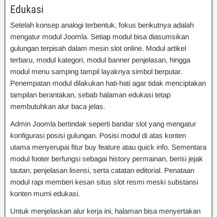
Edukasi
Setelah konsep analogi terbentuk, fokus berikutnya adalah
mengatur modul Joomla. Setiap modul bisa diasumsikan
gulungan terpisah dalam mesin slot online. Modul artikel
terbaru, modul kategori, modul banner penjelasan, hingga
modul menu samping tampil layaknya simbol berputar.
Penempatan modul dilakukan hati-hati agar tidak menciptakan
tampilan berantakan, sebab halaman edukasi tetap
membutuhkan alur baca jelas.
Admin Joomla bertindak seperti bandar slot yang mengatur
konfigurasi posisi gulungan. Posisi modul di atas konten
utama menyerupai fitur buy feature atau quick info. Sementara
modul footer berfungsi sebagai history permainan, berisi jejak
tautan, penjelasan lisensi, serta catatan editorial. Penataan
modul rapi memberi kesan situs slot resmi meski substansi
konten murni edukasi.
Untuk menjelaskan alur kerja ini, halaman bisa menyertakan