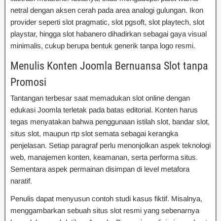
netral dengan aksen cerah pada area analogi gulungan. Ikon
provider seperti slot pragmatic, slot pgsoft, slot playtech, slot
playstar, hingga slot habanero dihadirkan sebagai gaya visual
minimalis, cukup berupa bentuk generik tanpa logo resmi.
Menulis Konten Joomla Bernuansa Slot tanpa
Promosi
Tantangan terbesar saat memadukan slot online dengan
edukasi Joomla terletak pada batas editorial. Konten harus
tegas menyatakan bahwa penggunaan istilah slot, bandar slot,
situs slot, maupun rtp slot semata sebagai kerangka
penjelasan. Setiap paragraf perlu menonjolkan aspek teknologi
web, manajemen konten, keamanan, serta performa situs.
Sementara aspek permainan disimpan di level metafora
naratif.
Penulis dapat menyusun contoh studi kasus fiktif. Misalnya,
menggambarkan sebuah situs slot resmi yang sebenarnya