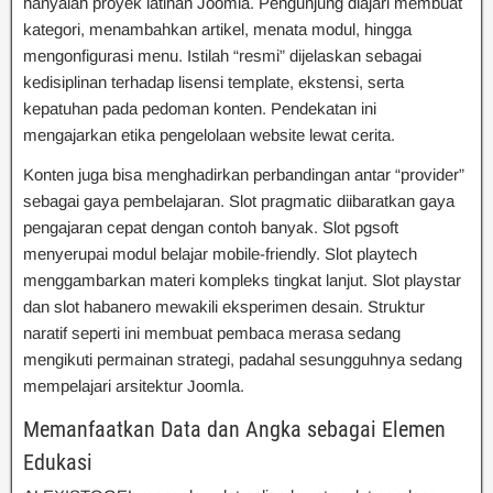
hanyalah proyek latihan Joomla. Pengunjung diajari membuat
kategori, menambahkan artikel, menata modul, hingga
mengonfigurasi menu. Istilah “resmi” dijelaskan sebagai
kedisiplinan terhadap lisensi template, ekstensi, serta
kepatuhan pada pedoman konten. Pendekatan ini
mengajarkan etika pengelolaan website lewat cerita.
Konten juga bisa menghadirkan perbandingan antar “provider”
sebagai gaya pembelajaran. Slot pragmatic diibaratkan gaya
pengajaran cepat dengan contoh banyak. Slot pgsoft
menyerupai modul belajar mobile-friendly. Slot playtech
menggambarkan materi kompleks tingkat lanjut. Slot playstar
dan slot habanero mewakili eksperimen desain. Struktur
naratif seperti ini membuat pembaca merasa sedang
mengikuti permainan strategi, padahal sesungguhnya sedang
mempelajari arsitektur Joomla.
Memanfaatkan Data dan Angka sebagai Elemen
Edukasi