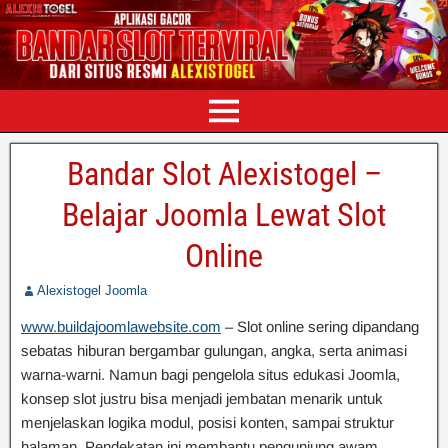
Bandar Slot Alexistogel –
Belajar Joomla Lewat Slot
Online
Alexistogel Joomla
www.buildajoomlawebsite.com
– Slot online sering dipandang
sebatas hiburan bergambar gulungan, angka, serta animasi
warna-warni. Namun bagi pengelola situs edukasi Joomla,
konsep slot justru bisa menjadi jembatan menarik untuk
menjelaskan logika modul, posisi konten, sampai struktur
halaman. Pendekatan ini membantu pengunjung awam