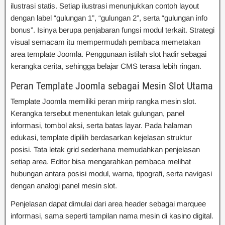
ilustrasi statis. Setiap ilustrasi menunjukkan contoh layout
dengan label “gulungan 1”, “gulungan 2”, serta “gulungan info
bonus”. Isinya berupa penjabaran fungsi modul terkait. Strategi
visual semacam itu mempermudah pembaca memetakan
area template Joomla. Penggunaan istilah slot hadir sebagai
kerangka cerita, sehingga belajar CMS terasa lebih ringan.
Peran Template Joomla sebagai Mesin Slot Utama
Template Joomla memiliki peran mirip rangka mesin slot.
Kerangka tersebut menentukan letak gulungan, panel
informasi, tombol aksi, serta batas layar. Pada halaman
edukasi, template dipilih berdasarkan kejelasan struktur
posisi. Tata letak grid sederhana memudahkan penjelasan
setiap area. Editor bisa mengarahkan pembaca melihat
hubungan antara posisi modul, warna, tipografi, serta navigasi
dengan analogi panel mesin slot.
Penjelasan dapat dimulai dari area header sebagai marquee
informasi, sama seperti tampilan nama mesin di kasino digital.