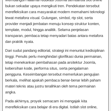
bukan sekadar upaya mengikuti tren. Pendekatan tersebut
merefleksikan cara masyarakat modern memahami teknologi
lewat metafora visual. Gulungan, simbol, rtp slot, serta
provider menjadi jembatan menuju konsep struktur konten,
template, modul, hingga analitik. Selama penjelasan
transparan, pembaca tetap menyadari batas antara metafora
dan praktik nyata.
Dari sudut pandang editorial, strategi ini menuntut kedisiplinan
tinggi. Penulis perlu menghindari glorifikasi dunia permainan,
tetap menekankan pembahasan pada arsitektur Joomla,
kebersihan kode, performa situs, serta pengalaman
pengguna. Keseimbangan tersebut memerlukan pengujian
berkala, melihat apakah pembaca benar-benar lebih paham
materi teknis atau justru teralihkan oleh tema permainan
angka.
Pada akhirnya, proyek semacam ini mengajak kita
merefleksikan cara belajar di era digital. Istilah slot online,